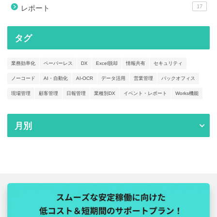
17
レポート
タグ
業務効率化
ペーパーレス
DX
Excel脱却
情報共有
セキュリティ
ノーコード
AI・自動化
AI-OCR
データ活用
営業管理
バックオフィス
現場管理
顧客管理
日報管理
業種別DX
イベント・レポート
Works機能
月別