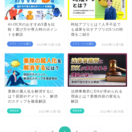
AI-OCRのおすすめ5選を比
時短アプリとは？人手不足で
較！選び方や導入時のポイン
も成果を出すアプリの5つの特
トを解説
徴をご紹介
アプリ・ツール選び
アプリ・ツール選び
2025年12月12日
2025年12月3日
業務の属人化を解消するに
法律事務所にDXが求められる
は？原因やデメリット、解消
理由とは？業務内容の変化も
のステップを徹底解説
解説
業務改善
業務改善
2025年12月1日
2025年11月28日
...
...
1
3
4
5
13