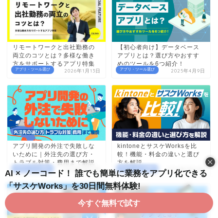
リモートワークと出社勤務の
【初心者向け】データベース
両立のコツとは？多様な働き
アプリとは？選び方やおすす
方をサポートするアプリ特集
めのツールを6つ紹介！
アプリ・ツール選び
アプリ・ツール選び
2026年1月13日
2025年4月9日
アプリ開発の外注で失敗しな
kintoneとサスケWorksを比
いために｜外注先の選び方・
較！機能・料金の違いと選び
トラブル対策・費用まで解説
方を解説
アプリ・ツール選び
アプリ・ツール選び
2026年5月26日
2026年5月26日
AI × ノーコード！ 誰でも簡単に業務をアプリ化できる
「サスケWorks」を30日間無料体験!
今すぐ無料で試す