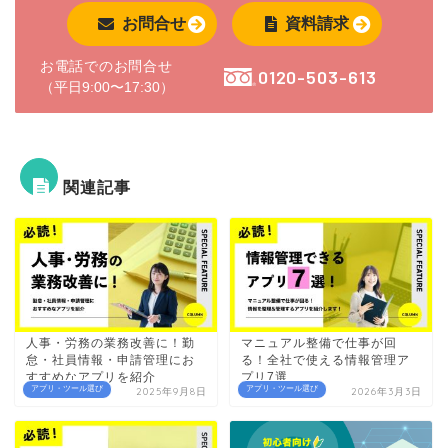
お問合せ
資料請求
お電話でのお問合せ
0120-503-613
（平日9:00〜17:30）
関連記事
人事・労務の業務改善に！勤
マニュアル整備で仕事が回
怠・社員情報・申請管理にお
る！全社で使える情報管理ア
すすめなアプリを紹介
プリ7選
アプリ・ツール選び
アプリ・ツール選び
2025年9月8日
2026年3月3日