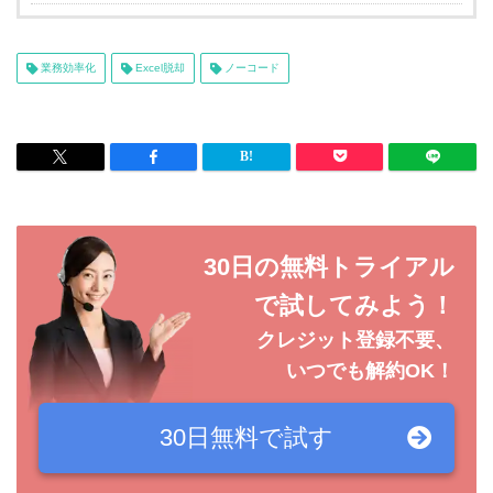
業務効率化
Excel脱却
ノーコード
30日の無料トライアル
で試してみよう！
クレジット登録不要、
いつでも解約OK！
30日無料で
試す