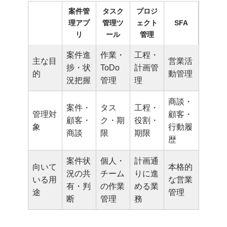
案件管
タスク
プロジ
理アプ
管理ツ
ェクト
SFA
リ
ール
管理
案件進
作業・
工程・
主な目
営業活
捗・状
ToDo
計画管
的
動管理
況把握
管理
理
商談・
案件・
タス
工程・
管理対
顧客・
顧客・
ク・期
役割・
象
行動履
商談
限
期限
歴
案件状
個人・
計画通
向いて
本格的
況の共
チーム
りに進
いる用
な営業
有・判
の作業
める業
途
管理
断
管理
務