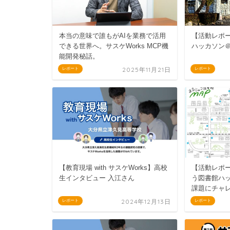
本当の意味で誰もがAIを業務で活用
【活動レポ
できる世界へ。サスケWorks MCP機
ハッカソン
能開発秘話。
2025年11月21日
レポート
レポート
【教育現場 with サスケWorks】高校
【活動レポ
生インタビュー 入江さん
う図書館ハ
課題にチャ
2024年12月13日
レポート
レポート