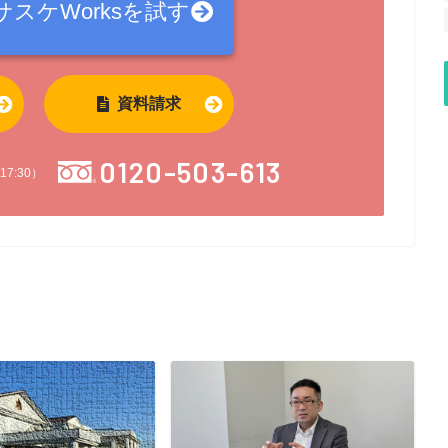
サスケWorksを
試す
資料請求
0120-503-613
17:30）