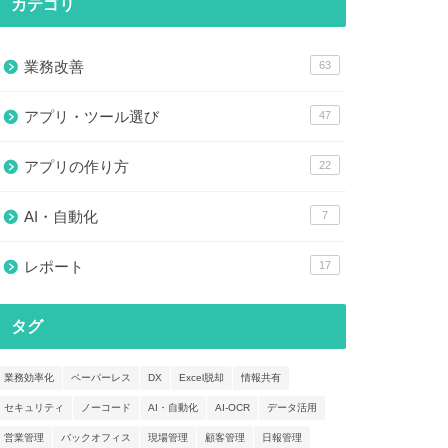
カテゴリ
業務改善
63
アプリ・ツール選び
47
アプリの作り方
22
AI・自動化
7
レポート
17
タグ
業務効率化
ペーパーレス
DX
Excel脱却
情報共有
セキュリティ
ノーコード
AI・自動化
AI-OCR
データ活用
営業管理
バックオフィス
現場管理
顧客管理
日報管理