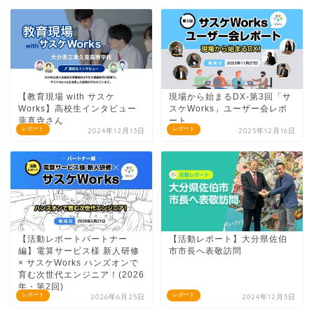
【教育現場 with サスケ
現場から始まるDX-第3回「サ
Works】高校生インタビュー
スケWorks」ユーザー会レポ
薬真寺さん
ート
レポート
レポート
2024年12月13日
2025年12月16日
【活動レポートパートナー
【活動レポート】大分県佐伯
編】電算サービス様 新人研修
市市長へ表敬訪問
× サスケWorks ハンズオンで
育む次世代エンジニア！(2026
年・第2回)
レポート
レポート
2026年6月25日
2024年12月5日