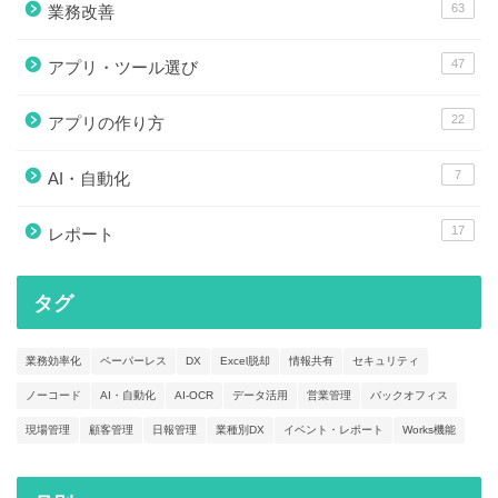
63
業務改善
47
アプリ・ツール選び
22
アプリの作り方
7
AI・自動化
17
レポート
タグ
業務効率化
ペーパーレス
DX
Excel脱却
情報共有
セキュリティ
ノーコード
AI・自動化
AI-OCR
データ活用
営業管理
バックオフィス
現場管理
顧客管理
日報管理
業種別DX
イベント・レポート
Works機能