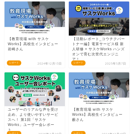
【教育現場 with サスケ
【活動レポート_コウチクパー
Works】高校生インタビュー
トナー編】電算サービス様 新
岩崎さん
人研修 × サスケWorks ハンズ
オンで育む次世代エンジニ
ア！
レポート
レポート
2024年12月13日
2025年5月7日
ユーザーのリアルな声を受け
【教育現場 with サスケ
止め、より使いやすいサービ
Works】高校生インタビュー
スへ！ 第1回「サスケ
藪さん
Works」ユーザー会レポー
ト
レポート
レポート