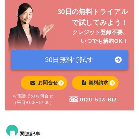
30日の無料トライアル
で試してみよう！
クレジット登録不要、
いつでも解約OK！
30日無料で
試す
お問合せ
資料請求
お電話でのお問合せ
0120-503-613
（平日9:00〜17:30）
関連記事