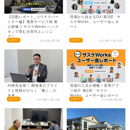
【活動レポート_コウチクパー
現場から始まるDX-第3回「サ
トナー編】電算サービス様 新
スケWorks」ユーザー会レポ
人研修 × サスケWorks ハンズ
ート
オンで育む次世代エンジニ
ア！
レポート
レポート
2025年5月7日
2025年12月16日
AI研究会発！ 開発者のプライ
現場の工夫が満載！実用アプ
ドと情熱がひらく「働く」の
リ紹介-第2回「サスケ
未来。
Works」ユーザー会レポート
レポート
レポート
2025年11月21日
2025年6月9日