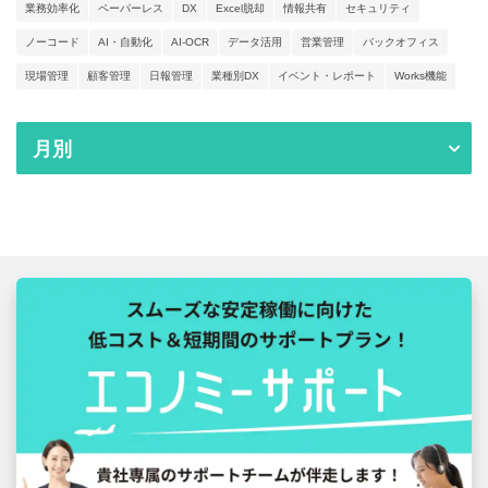
業務効率化
ペーパーレス
DX
Excel脱却
情報共有
セキュリティ
ノーコード
AI・自動化
AI-OCR
データ活用
営業管理
バックオフィス
現場管理
顧客管理
日報管理
業種別DX
イベント・レポート
Works機能
月別