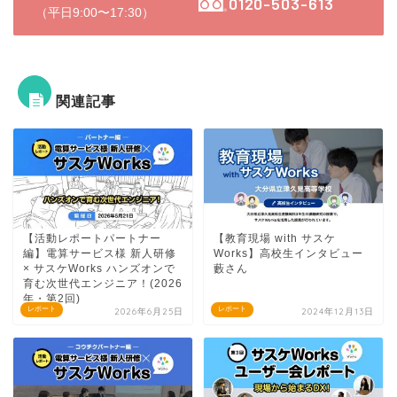
0120-503-613
（平日9:00〜17:30）
関連記事
【活動レポートパートナー
【教育現場 with サスケ
編】電算サービス様 新人研修
Works】高校生インタビュー
× サスケWorks ハンズオンで
藪さん
育む次世代エンジニア！(2026
年・第2回)
レポート
レポート
2026年6月25日
2024年12月13日