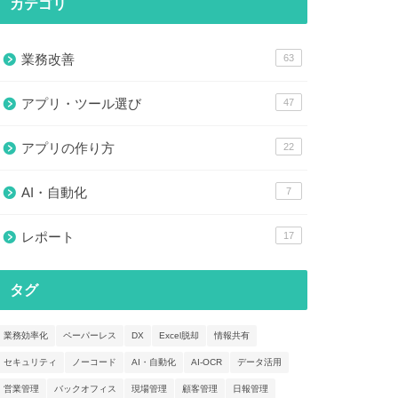
カテゴリ
業務改善
63
アプリ・ツール選び
47
アプリの作り方
22
AI・自動化
7
レポート
17
タグ
業務効率化
ペーパーレス
DX
Excel脱却
情報共有
セキュリティ
ノーコード
AI・自動化
AI-OCR
データ活用
営業管理
バックオフィス
現場管理
顧客管理
日報管理