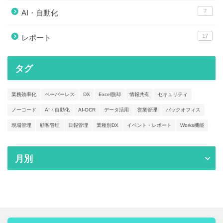
7
AI・自動化
17
レポート
タグ
業務効率化
ペーパーレス
DX
Excel脱却
情報共有
セキュリティ
ノーコード
AI・自動化
AI-OCR
データ活用
営業管理
バックオフィス
現場管理
顧客管理
日報管理
業種別DX
イベント・レポート
Works機能
月別