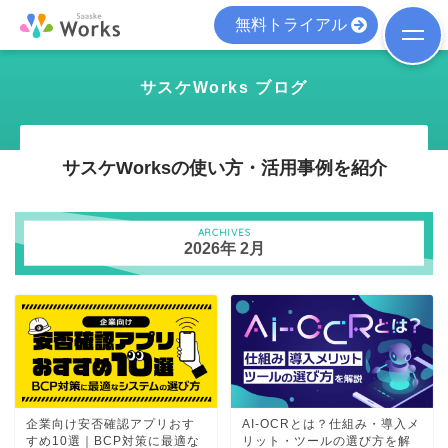
無料トライアル
サスケWorks ブログ
サスケWorksの使い方・活用事例を紹介
ARCHIVES
2026年 2月
企業向け安否確認アプリおす
AI-OCRとは？仕組み・導入メ
すめ10選｜BCP対策に最適な
リット・ツールの選び方を解