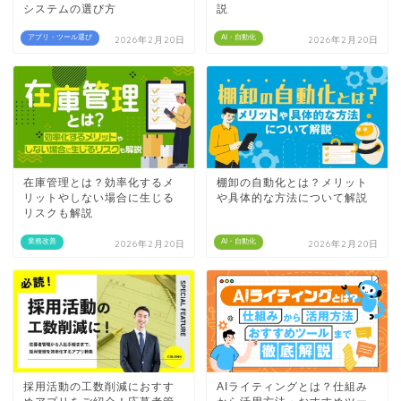
システムの選び方
説
アプリ・ツール選び
AI・自動化
2026年2月20日
2026年2月20日
在庫管理とは？効率化するメ
棚卸の自動化とは？メリット
リットやしない場合に生じる
や具体的な方法について解説
リスクも解説
業務改善
AI・自動化
2026年2月20日
2026年2月20日
採用活動の工数削減におすす
AIライティングとは？仕組み