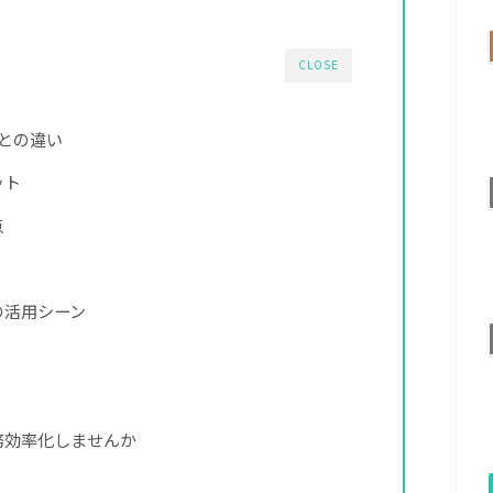
CLOSE
lとの違い
ット
点
の活用シーン
務効率化しませんか