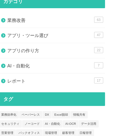
カテゴリ
業務改善
63
アプリ・ツール選び
47
アプリの作り方
22
AI・自動化
7
レポート
17
タグ
業務効率化
ペーパーレス
DX
Excel脱却
情報共有
セキュリティ
ノーコード
AI・自動化
AI-OCR
データ活用
営業管理
バックオフィス
現場管理
顧客管理
日報管理