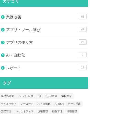
カテゴリ
業務改善
63
アプリ・ツール選び
47
アプリの作り方
22
AI・自動化
7
レポート
17
タグ
業務効率化
ペーパーレス
DX
Excel脱却
情報共有
セキュリティ
ノーコード
AI・自動化
AI-OCR
データ活用
営業管理
バックオフィス
現場管理
顧客管理
日報管理