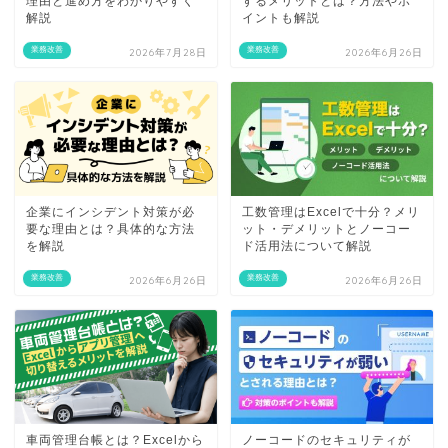
理由と進め方をわかりやすく
するメリットとは？方法やポ
解説
イントも解説
業務改善
業務改善
2026年7月28日
2026年6月26日
企業にインシデント対策が必
工数管理はExcelで十分？メリ
要な理由とは？具体的な方法
ット・デメリットとノーコー
を解説
ド活用法について解説
業務改善
業務改善
2026年6月26日
2026年6月26日
車両管理台帳とは？Excelから
ノーコードのセキュリティが