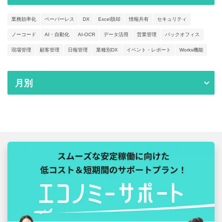
業務効率化
ペーパーレス
DX
Excel脱却
情報共有
セキュリティ
ノーコード
AI・自動化
AI-OCR
データ活用
営業管理
バックオフィス
現場管理
顧客管理
日報管理
業種別DX
イベント・レポート
Works機能
月別