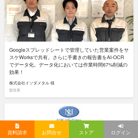
Googleスプレッドシートで管理していた営業案件をサ
スケWorksで共有。さらに手書きの報告書をAI-OCR
でデータ化。データ化においては作業時間67%削減の
効果！
株式会社イソダメタル
様
製造業
資料請求
お問合せ
ストア
ログイン