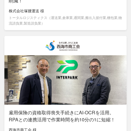
削減！
株式会社塚腰運送
様
トータルロジスティクス（運送業,倉庫業,通関業,搬出入据付業,梱包業,物
流請負業,製造請負業）
雇用保険の資格取得喪失手続きにAI-OCRを活用。
RPAとの連携活用で作業時間を約10分の1に短縮！
西海市商工会
様