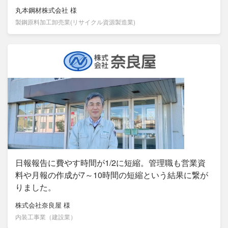
丸本鋼材株式会社
様
製鋼原料加工卸売業(リサイクル資源製造業)
日報報告に費やす時間が1/2に短縮。管理職も営業資
料や月報の作成が7～10時間の短縮という結果に繋が
りました。
株式会社奈良屋
様
内装工事業（建設業）