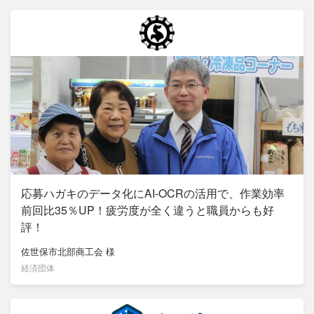
応募ハガキのデータ化にAI‐OCRの活用で、作業効率
前回比35％UP！疲労度が全く違うと職員からも好
評！
佐世保市北部商工会
様
経済団体