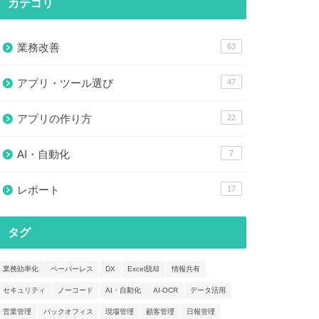
カテゴリ
業務改善
63
アプリ・ツール選び
47
アプリの作り方
22
AI・自動化
7
レポート
17
タグ
業務効率化
ペーパーレス
DX
Excel脱却
情報共有
セキュリティ
ノーコード
AI・自動化
AI-OCR
データ活用
営業管理
バックオフィス
現場管理
顧客管理
日報管理