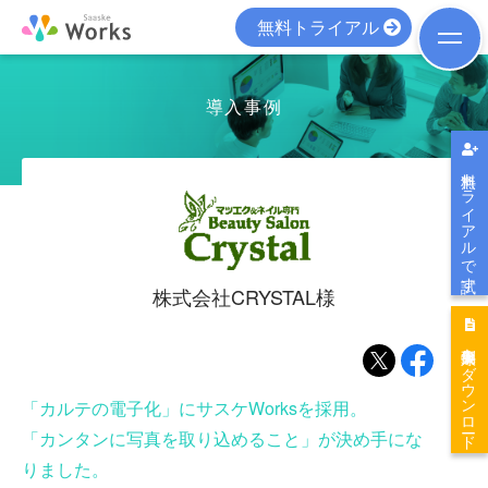
無料トライアル
導入事例
無料トライアルで試す
株式会社CRYSTAL
様
導入事例集をダウンロード
「カルテの電子化」にサスケWorksを採用。
「カンタンに写真を取り込めること」が決め手にな
りました。