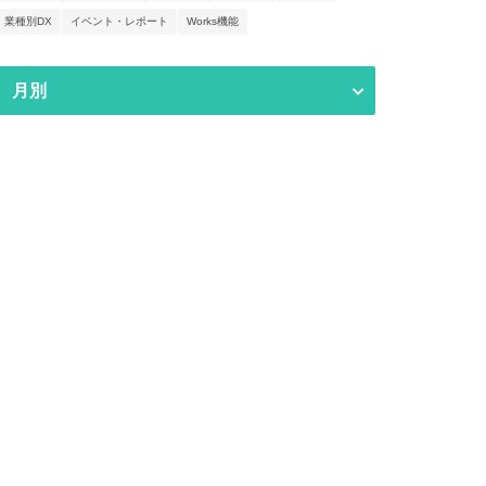
業種別DX
イベント・レポート
Works機能
月別
DXに失敗する原因とは？失敗を避け
クレーム
るためのポイントも解説
｜ノーコ
業務改善
業務改善
2026年5月26日
next