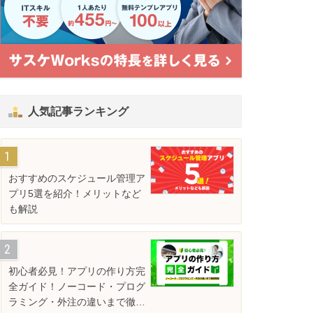
Accessの代替はどう選ぶ？ノーコード
集計業務
人気記事ランキング
で業務改善する方法を解説
Exce
解説
業務改善
業務改善
2026年7月28日
おすすめのスケジュール管理ア
プリ5選を紹介！メリットなど
も解説
初心者必見！アプリの作り方完
全ガイド！ノーコード・プログ
ラミング・外注の違いまで徹底