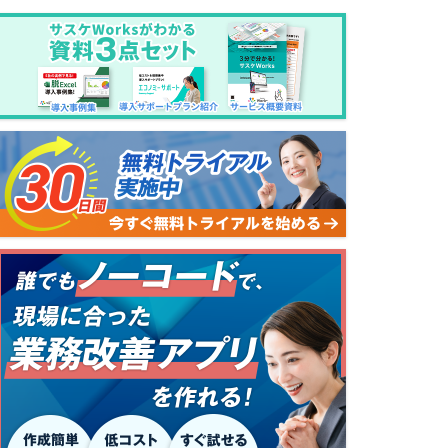
日報の書き方とは？記載する項目・ポ
ダッシュ
イント・利用される手段を解説
具体的な
業務改善
業務改善
2026年7月28日