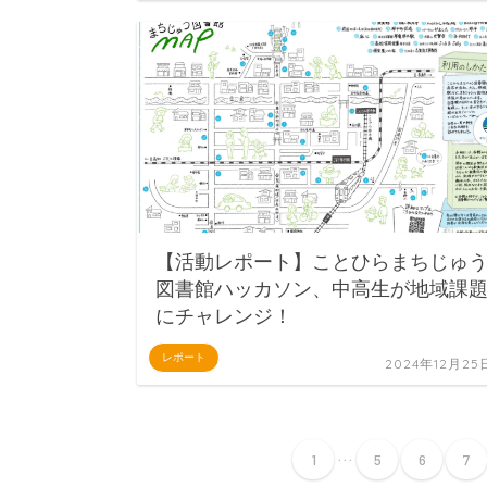
【活動レポート】ことひらまちじゅ
図書館ハッカソン、中高生が地域課
にチャレンジ！
レポート
2024年12月25
...
1
5
6
7