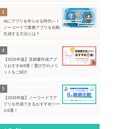
解説
データ一元管理とは？必要な理由と進
バックオ
め方をわかりやすく解説
ットとは
AIにアプリを作らせる時代へ！
ノーコードで業務アプリを自動
業務改善
業務改善
生成する方法とは？
2026年7月28日
【2026年版】見積書作成アプ
リおすすめ8選！選び方やメリ
ットをご紹介
【2026年版】ノーコードでア
プリを作成できるおすすめツー
企業にインシデント対策が必要な理由
工数管理
ル6選！
とは？具体的な方法を解説
デメリッ
て解説