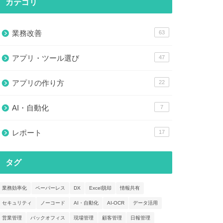
カテゴリ
業務改善
業務改善
2026年6月26日
業務改善
63
アプリ・ツール選び
47
アプリの作り方
22
AI・自動化
7
レポート
17
車両管理台帳とは？Excelからアプリ
ノーコー
管理へ切り替えるメリットを解説
れる理由
タグ
業務改善
業務改善
2026年6月26日
業務効率化
ペーパーレス
DX
Excel脱却
情報共有
セキュリティ
ノーコード
AI・自動化
AI-OCR
データ活用
営業管理
バックオフィス
現場管理
顧客管理
日報管理