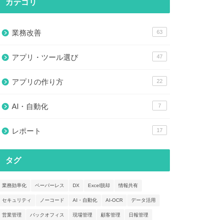
カテゴリ
業務改善
63
アプリ・ツール選び
47
アプリの作り方
22
AI・自動化
7
レポート
17
タグ
業務効率化
ペーパーレス
DX
Excel脱却
情報共有
セキュリティ
ノーコード
AI・自動化
AI-OCR
データ活用
営業管理
バックオフィス
現場管理
顧客管理
日報管理