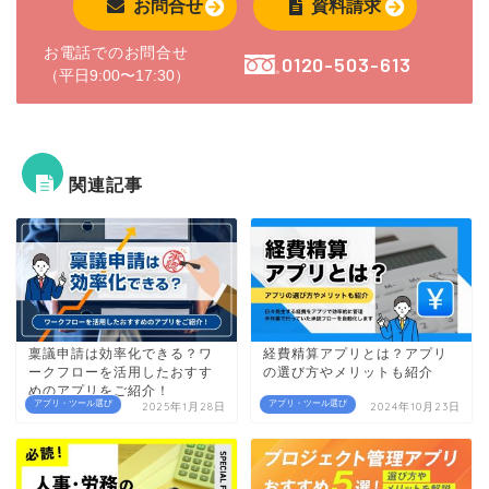
お問合せ
資料請求
お電話でのお問合せ
0120-503-613
（平日9:00〜17:30）
関連記事
稟議申請は効率化できる？ワ
経費精算アプリとは？アプリ
ークフローを活用したおすす
の選び方やメリットも紹介
めのアプリをご紹介！
アプリ・ツール選び
アプリ・ツール選び
2025年1月28日
2024年10月23日