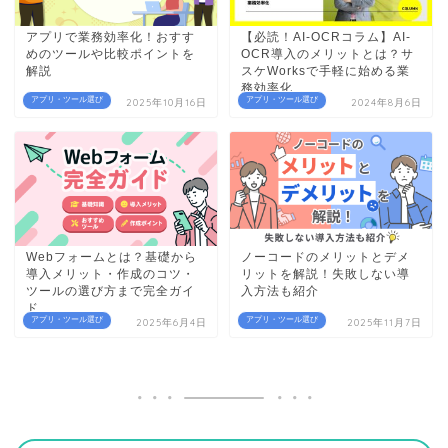
アプリで業務効率化！おすす
【必読！AI-OCRコラム】AI-
めのツールや比較ポイントを
OCR導入のメリットとは？サ
解説
スケWorksで手軽に始める業
務効率化
アプリ・ツール選び
アプリ・ツール選び
2025年10月16日
2024年8月6日
Webフォームとは？基礎から
ノーコードのメリットとデメ
導入メリット・作成のコツ・
リットを解説！失敗しない導
ツールの選び方まで完全ガイ
入方法も紹介
ド
アプリ・ツール選び
アプリ・ツール選び
2025年6月4日
2025年11月7日