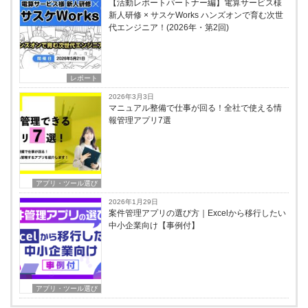
【活動レポートパートナー編】電算サービス様
新人研修 × サスケWorks ハンズオンで育む次世
代エンジニア！(2026年・第2回)
レポート
2026年3月3日
マニュアル整備で仕事が回る！全社で使える情
報管理アプリ7選
アプリ・ツール選び
2026年1月29日
案件管理アプリの選び方｜Excelから移行したい
中小企業向け【事例付】
アプリ・ツール選び