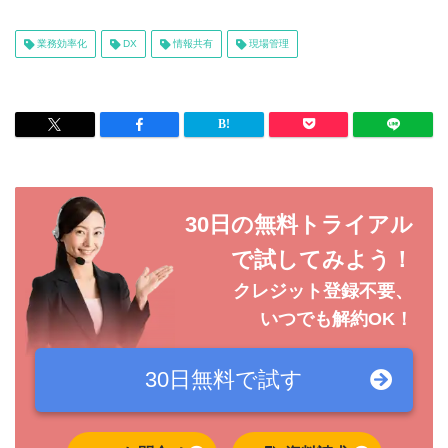
業務効率化
DX
情報共有
現場管理
30日の無料トライアル
で試してみよう！
クレジット登録不要、
いつでも解約OK！
30日無料で
試す