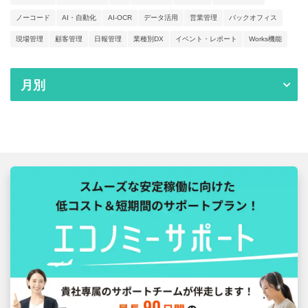
ノーコード
AI・自動化
AI-OCR
データ活用
営業管理
バックオフィス
現場管理
顧客管理
日報管理
業種別DX
イベント・レポート
Works機能
月別