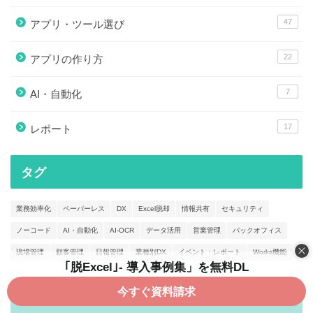
47
アプリ・ツール選び
22
アプリの作り方
7
AI・自動化
17
レポート
タグ
業務効率化
ペーパーレス
DX
Excel脱却
情報共有
セキュリティ
ノーコード
AI・自動化
AI-OCR
データ活用
営業管理
バックオフィス
現場管理
顧客管理
日報管理
業種別DX
イベント・レポート
Works機能
｢脱Excel｣- 導入事例集」を無料DL
今すぐ資料請求
月別