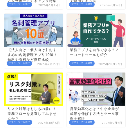
方をサポートするアプリ特集
で運用する方法
アプリ・ツール選び
アプリ・ツール選び
2026年1月13日
2026年6月26日
【法人向け・個人向け】おす
業務アプリを自作できる？ノ
すめの名刺管理アプリ10選！
ーコードツールも紹介
無料や有料など徹底比較
アプリ・ツール選び
アプリ・ツール選び
2025年2月27日
2025年10月27日
リスク対策はもしもの前に！
営業効率化とは？中小企業が
業務フローを見直してみませ
成果を伸ばす方法とツール事
んか？
例を解説
アプリ・ツール選び
アプリ・ツール選び
2025年10月6日
2025年9月5日