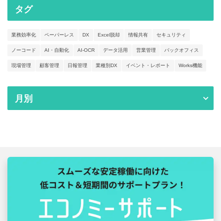
タグ
業務効率化
ペーパーレス
DX
Excel脱却
情報共有
セキュリティ
ノーコード
AI・自動化
AI-OCR
データ活用
営業管理
バックオフィス
現場管理
顧客管理
日報管理
業種別DX
イベント・レポート
Works機能
月別