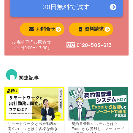
30日無料で
試す
お問合せ
資料請求
お電話でのお問合せ
0120-503-613
（平日9:00〜17:30）
関連記事
リモートワークと出社勤務の
契約書管理システムとは？
両立のコツとは？多様な働き
Excelから脱却してノーコード