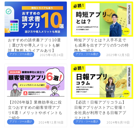
おすすめの請求書アプリ10選
時短アプリとは？人手不足で
｜選び方や導入メリットも解
も成果を出すアプリの5つの特
説【無料トライアルあり】
徴をご紹介
アプリ・ツール選び
アプリ・ツール選び
2025年4月24日
2025年12月3日
【2026年版】業務効率化に役
【必読！日報アプリコラム】
立つおすすめの顧客管理アプ
日報アプリがストアに登場！
リ6選！メリットやポイントも
全社員が利用できる日報アプ
ご紹介
リとは？
アプリ・ツール選び
アプリ・ツール選び
2024年12月18日
2024年8月19日