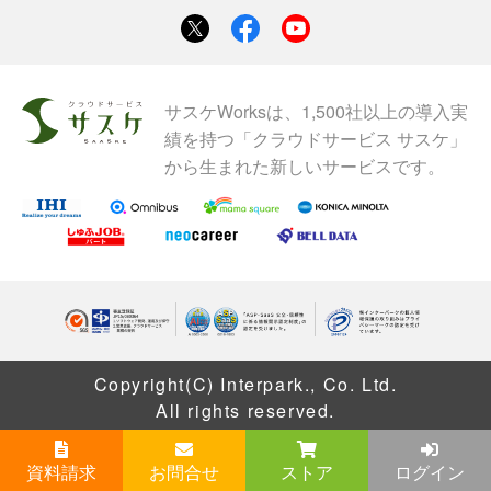
サスケWorksは、1,500社以上の導入実
績を持つ「クラウドサービス サスケ」
から生まれた新しいサービスです。
Copyright(C) Interpark., Co. Ltd.
All rights reserved.
資料請求
お問合せ
ストア
ログイン