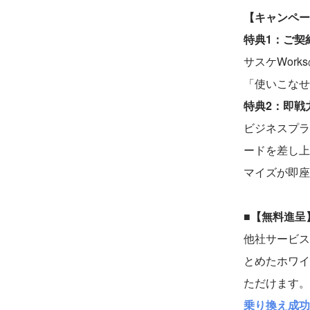
【キャンペー
特典1：ご契
サスケWor
「使いこなせ
特典2：即戦
ビジネスプラ
ードを差し上
マイズが即座
■【無料進呈
他社サービス
とめたホワイ
ただけます。
乗り換え成功