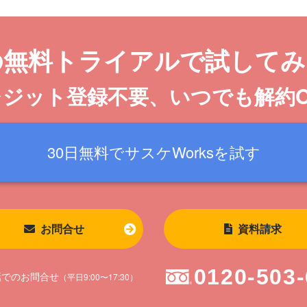
の無料トライアル
で試してみ
レジット登録不要、
いつでも解約
30日無料で
サスケWorksを
試す
お問合せ
資料請求
0120-503
話でのお問合せ
（平日9:00〜17:30）