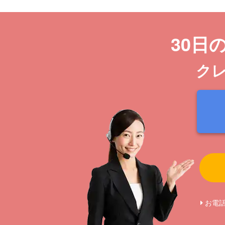
30日
ク
お電