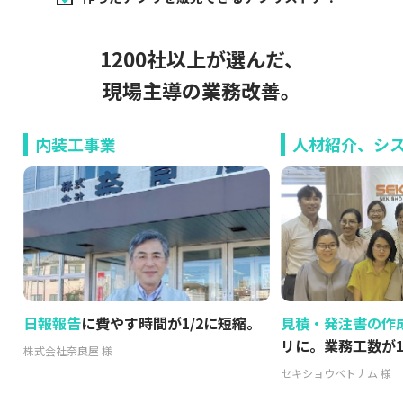
1200社以上が選んだ、
現場主導の業務改善。
人材紹介、システム開発業
運送業
。
見積・発注書の作成
をExcelからアプ
紙からアプリへ。
リに。業務工数が1/2に。
化
で133時間削減
セキショウベトナム 様
株式会社塚腰運送 様