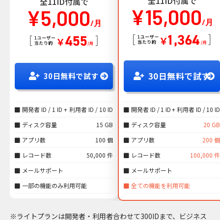
全11ID付属で
全11ID付属で
¥15,000
¥5,000
/月
/月
30日無料で試す
30日無料で試す
開発者 ID /
1 ID
+
利用者 ID /
10 ID
開発者 ID /
1 ID
+
利用者 ID /
10 ID
ディスク容量
15 GB
ディスク容量
20 GB
アプリ数
100 個
アプリ数
200 個
レコード数
50,000 件
レコード数
100,000 件
メールサポート
メールサポート
一部の機能のみ利用可能
全ての機能を利用可能
※ライトプランは開発者・利用者合わせて300IDまで、ビジネス